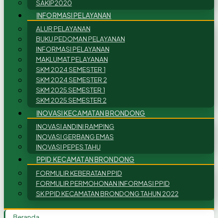
SAKIP2020
INFORMASI PELAYANAN
ALUR PELAYANAN
BUKU PEDOMAN PELAYANAN
INFORMASI PELAYANAN
MAKLUMAT PELAYANAN
SKM 2024 SEMESTER 1
SKM 2024 SEMESTER 2
SKM 2025 SEMESTER 1
SKM 2025 SEMESTER 2
INOVASI KECAMATAN BRONDONG
INOVASI ANDINI RAMPING
INOVASI GERBANG EMAS
INOVASI PEPES TAHU
PPID KECAMATAN BRONDONG
FORMULIR KEBERATAN PPID
FORMULIR PERMOHONAN INFORMASI PPID
SK PPID KECAMATAN BRONDONG TAHUN 2022
Beranda