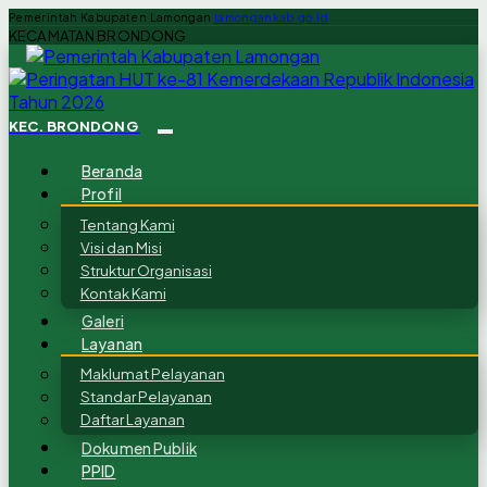
Pemerintah Kabupaten Lamongan
lamongankab.go.id
KECAMATAN BRONDONG
KEC. BRONDONG
Beranda
Profil
Tentang Kami
Visi dan Misi
Struktur Organisasi
Kontak Kami
Galeri
Layanan
Maklumat Pelayanan
Standar Pelayanan
Daftar Layanan
Dokumen Publik
PPID