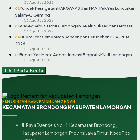
06 Agustus 2026
Puncak Peringatan HARGANAS dan HAN, Pak Yes Luncurkan
02
Salam-Q Genting
06 Agustus 2026
Wasev Sebut TMMD Lamongan Selalu Sukses dan Berhasil
03
06 Agustus 2026
Bupati Yes Sampaikan Rancangan Perubahan KUA-PPAS
04
2026
05 Agustus 2026
Bupati Yes Minta Adopsi Inovasi Biopori KKN di Lamongan
05
05 Agustus 2026
Lihat Portal Berita
PEMERINTAH KABUPATEN LAMONGAN
KECAMATAN BRONDONG KABUPATEN LAMONGAN
Jl. Raya Daendels No. 4, Kecamatan Brondong,
Kabupaten Lamongan, Provinsi Jawa Timur, Kode Pos