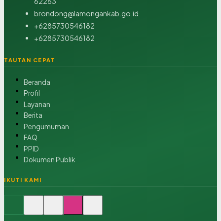
62263
brondong@lamongankab.go.id
+6285730546182
+6285730546182
TAUTAN CEPAT
Beranda
Profil
Layanan
Berita
Pengumuman
FAQ
PPID
Dokumen Publik
IKUTI KAMI