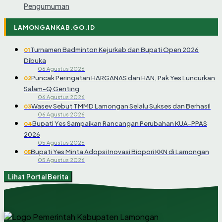
Pengumuman
LAMONGANKAB.GO.ID
Turnamen Badminton Kejurkab dan Bupati Open 2026
01
Dibuka
06 Agustus 2026
Puncak Peringatan HARGANAS dan HAN, Pak Yes Luncurkan
02
Salam-Q Genting
06 Agustus 2026
Wasev Sebut TMMD Lamongan Selalu Sukses dan Berhasil
03
06 Agustus 2026
Bupati Yes Sampaikan Rancangan Perubahan KUA-PPAS
04
2026
05 Agustus 2026
Bupati Yes Minta Adopsi Inovasi Biopori KKN di Lamongan
05
05 Agustus 2026
Lihat Portal Berita