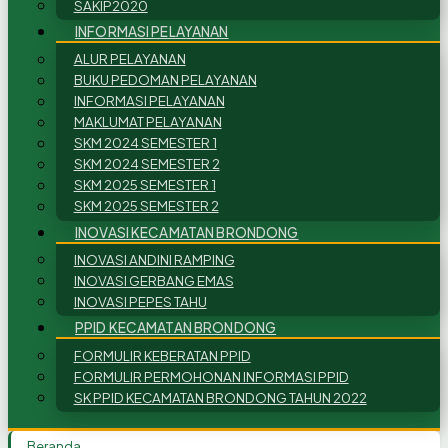
SAKIP2020
INFORMASI PELAYANAN
ALUR PELAYANAN
BUKU PEDOMAN PELAYANAN
INFORMASI PELAYANAN
MAKLUMAT PELAYANAN
SKM 2024 SEMESTER 1
SKM 2024 SEMESTER 2
SKM 2025 SEMESTER 1
SKM 2025 SEMESTER 2
INOVASI KECAMATAN BRONDONG
INOVASI ANDINI RAMPING
INOVASI GERBANG EMAS
INOVASI PEPES TAHU
PPID KECAMATAN BRONDONG
FORMULIR KEBERATAN PPID
FORMULIR PERMOHONAN INFORMASI PPID
SK PPID KECAMATAN BRONDONG TAHUN 2022
Beranda