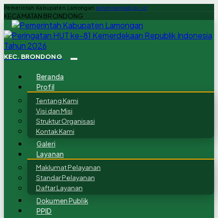
Pemerintah Kabupaten Lamongan
lamongankab.go.id
KECAMATAN BRONDONG
KEC. BRONDONG
Beranda
Profil
Tentang Kami
Visi dan Misi
Struktur Organisasi
Kontak Kami
Galeri
Layanan
Maklumat Pelayanan
Standar Pelayanan
Daftar Layanan
Dokumen Publik
PPID