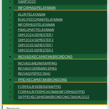
SAKIP2020
INFORMASI PELAYANAN
ALUR PELAYANAN
BUKU PEDOMAN PELAYANAN
INFORMASI PELAYANAN
MAKLUMAT PELAYANAN
SKM 2024 SEMESTER 1
SKM 2024 SEMESTER 2
SKM 2025 SEMESTER 1
SKM 2025 SEMESTER 2
INOVASI KECAMATAN BRONDONG
INOVASI ANDINI RAMPING
INOVASI GERBANG EMAS
INOVASI PEPES TAHU
PPID KECAMATAN BRONDONG
FORMULIR KEBERATAN PPID
FORMULIR PERMOHONAN INFORMASI PPID
SK PPID KECAMATAN BRONDONG TAHUN 2022
Beranda