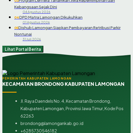
Program Lentera Tanamkan Jiwa Kepemimpinan dan
03
Kebangsaan Sejak Dini
04 Agustus 2026
DPD Matra Lamongan Dikukuhkan
04
01 Agustus 2026
Dishub Lamongan Siapkan Pembayaran Retribusi Parkir
05
Nontunai
31 Juli 2026
Lihat Portal Berita
PEMERINTAH KABUPATEN LAMONGAN
KECAMATAN BRONDONG KABUPATEN LAMONGAN
Jl. Raya Daendels No. 4, Kecamatan Brondong,
Kabupaten Lamongan, Provinsi Jawa Timur, Kode Pos
62263
brondong@lamongankab.go.id
+6285730546182