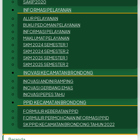
SAKIP2020
INFORMASI PELAYANAN
ALUR PELAYANAN
BUKU PEDOMAN PELAYANAN
INFORMASI PELAYANAN
MAKLUMAT PELAYANAN
SKM 2024 SEMESTER 1
SKM 2024 SEMESTER 2
SKM 2025 SEMESTER 1
SKM 2025 SEMESTER 2
INOVASI KECAMATAN BRONDONG
INOVASI ANDINI RAMPING
INOVASI GERBANG EMAS
INOVASI PEPES TAHU
PPID KECAMATAN BRONDONG
FORMULIR KEBERATAN PPID
FORMULIR PERMOHONAN INFORMASI PPID
SK PPID KECAMATAN BRONDONG TAHUN 2022
Beranda