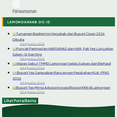
Pengumuman
LAMONGANKAB.GO.ID
Turnamen Badminton Kejurkab dan Bupati Open 2026
01
Dibuka
06 Agustus 2026
Puncak Peringatan HARGANAS dan HAN, Pak Yes Luncurkan
02
Salam-Q Genting
06 Agustus 2026
Wasev Sebut TMMD Lamongan Selalu Sukses dan Berhasil
03
06 Agustus 2026
Bupati Yes Sampaikan Rancangan Perubahan KUA-PPAS
04
2026
05 Agustus 2026
Bupati Yes Minta Adopsi Inovasi Biopori KKN di Lamongan
05
05 Agustus 2026
Lihat Portal Berita