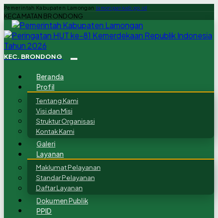
Pemerintah Kabupaten Lamongan
lamongankab.go.id
KECAMATAN BRONDONG
KEC. BRONDONG
Beranda
Profil
Tentang Kami
Visi dan Misi
Struktur Organisasi
Kontak Kami
Galeri
Layanan
Maklumat Pelayanan
Standar Pelayanan
Daftar Layanan
Dokumen Publik
PPID