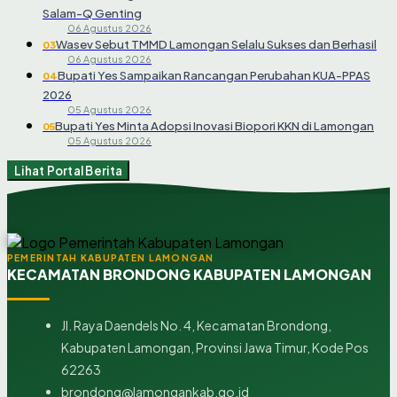
Salam-Q Genting
06 Agustus 2026
Wasev Sebut TMMD Lamongan Selalu Sukses dan Berhasil
03
06 Agustus 2026
Bupati Yes Sampaikan Rancangan Perubahan KUA-PPAS
04
2026
05 Agustus 2026
Bupati Yes Minta Adopsi Inovasi Biopori KKN di Lamongan
05
05 Agustus 2026
Lihat Portal Berita
PEMERINTAH KABUPATEN LAMONGAN
KECAMATAN BRONDONG KABUPATEN LAMONGAN
Jl. Raya Daendels No. 4, Kecamatan Brondong,
Kabupaten Lamongan, Provinsi Jawa Timur, Kode Pos
62263
brondong@lamongankab.go.id