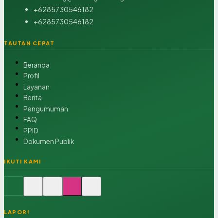
+6285730546182
+6285730546182
TAUTAN CEPAT
Beranda
Profil
Layanan
Berita
Pengumuman
FAQ
PPID
Dokumen Publik
IKUTI KAMI
LAPOR!