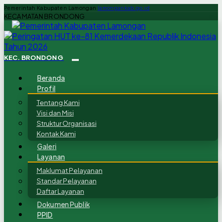
Pemerintah Kabupaten Lamongan
lamongankab.go.id
KECAMATAN BRONDONG
KEC. BRONDONG
Beranda
Profil
Tentang Kami
Visi dan Misi
Struktur Organisasi
Kontak Kami
Galeri
Layanan
Maklumat Pelayanan
Standar Pelayanan
Daftar Layanan
Dokumen Publik
PPID