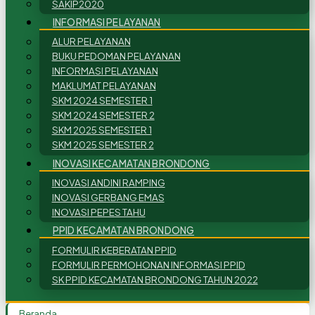
SAKIP2020
INFORMASI PELAYANAN
ALUR PELAYANAN
BUKU PEDOMAN PELAYANAN
INFORMASI PELAYANAN
MAKLUMAT PELAYANAN
SKM 2024 SEMESTER 1
SKM 2024 SEMESTER 2
SKM 2025 SEMESTER 1
SKM 2025 SEMESTER 2
INOVASI KECAMATAN BRONDONG
INOVASI ANDINI RAMPING
INOVASI GERBANG EMAS
INOVASI PEPES TAHU
PPID KECAMATAN BRONDONG
FORMULIR KEBERATAN PPID
FORMULIR PERMOHONAN INFORMASI PPID
SK PPID KECAMATAN BRONDONG TAHUN 2022
Beranda