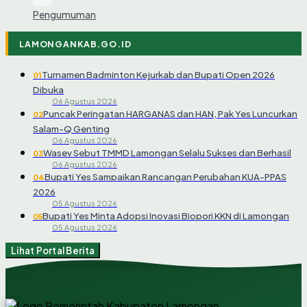
Pengumuman
LAMONGANKAB.GO.ID
Turnamen Badminton Kejurkab dan Bupati Open 2026
01
Dibuka
06 Agustus 2026
Puncak Peringatan HARGANAS dan HAN, Pak Yes Luncurkan
02
Salam-Q Genting
06 Agustus 2026
Wasev Sebut TMMD Lamongan Selalu Sukses dan Berhasil
03
06 Agustus 2026
Bupati Yes Sampaikan Rancangan Perubahan KUA-PPAS
04
2026
05 Agustus 2026
Bupati Yes Minta Adopsi Inovasi Biopori KKN di Lamongan
05
05 Agustus 2026
Lihat Portal Berita