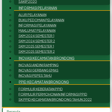
SAKIP2020
INFORMASI PELAYANAN
ALUR PELAYANAN
BUKU PEDOMAN PELAYANAN
INFORMASI PELAYANAN
MAKLUMAT PELAYANAN
SKM 2024 SEMESTER 1
SKM 2024 SEMESTER 2
SKM 2025 SEMESTER 1
SKM 2025 SEMESTER 2
INOVASI KECAMATAN BRONDONG
INOVASI ANDINI RAMPING
INOVASI GERBANG EMAS
INOVASI PEPES TAHU
PPID KECAMATAN BRONDONG
FORMULIR KEBERATAN PPID
FORMULIR PERMOHONAN INFORMASI PPID
SK PPID KECAMATAN BRONDONG TAHUN 2022
Beranda