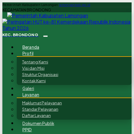
Pemerintah Kabupaten Lamongan
lamongankab.go.id
KECAMATAN BRONDONG
KEC. BRONDONG
Beranda
Profil
Tentang Kami
Visi dan Misi
Struktur Organisasi
Kontak Kami
Galeri
Layanan
Maklumat Pelayanan
Standar Pelayanan
Daftar Layanan
Dokumen Publik
PPID