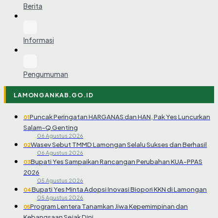
Berita
Informasi
Pengumuman
LAMONGANKAB.GO.ID
Puncak Peringatan HARGANAS dan HAN, Pak Yes Luncurkan
01
Salam-Q Genting
06 Agustus 2026
Wasev Sebut TMMD Lamongan Selalu Sukses dan Berhasil
02
06 Agustus 2026
Bupati Yes Sampaikan Rancangan Perubahan KUA-PPAS
03
2026
05 Agustus 2026
Bupati Yes Minta Adopsi Inovasi Biopori KKN di Lamongan
04
05 Agustus 2026
Program Lentera Tanamkan Jiwa Kepemimpinan dan
05
Kebangsaan Sejak Dini