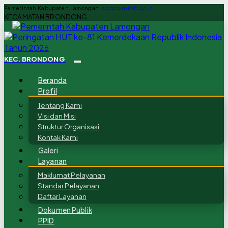
Pemerintah Kabupaten Lamongan
lamongankab.go.id
KECAMATAN BRONDONG
KEC. BRONDONG
Beranda
Profil
Tentang Kami
Visi dan Misi
Struktur Organisasi
Kontak Kami
Galeri
Layanan
Maklumat Pelayanan
Standar Pelayanan
Daftar Layanan
Dokumen Publik
PPID