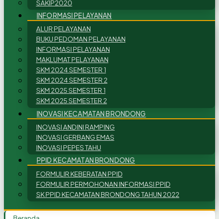
SAKIP2020
INFORMASI PELAYANAN
ALUR PELAYANAN
BUKU PEDOMAN PELAYANAN
INFORMASI PELAYANAN
MAKLUMAT PELAYANAN
SKM 2024 SEMESTER 1
SKM 2024 SEMESTER 2
SKM 2025 SEMESTER 1
SKM 2025 SEMESTER 2
INOVASI KECAMATAN BRONDONG
INOVASI ANDINI RAMPING
INOVASI GERBANG EMAS
INOVASI PEPES TAHU
PPID KECAMATAN BRONDONG
FORMULIR KEBERATAN PPID
FORMULIR PERMOHONAN INFORMASI PPID
SK PPID KECAMATAN BRONDONG TAHUN 2022
Beranda