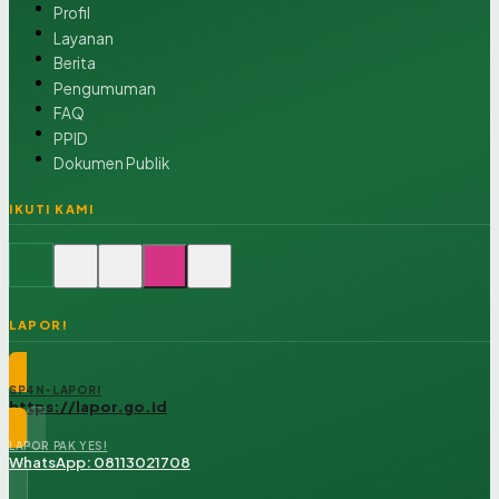
Profil
Layanan
Berita
Pengumuman
FAQ
PPID
Dokumen Publik
IKUTI KAMI
LAPOR!
SP4N-LAPOR!
https://lapor.go.id
LAPOR PAK YES!
WhatsApp: 08113021708