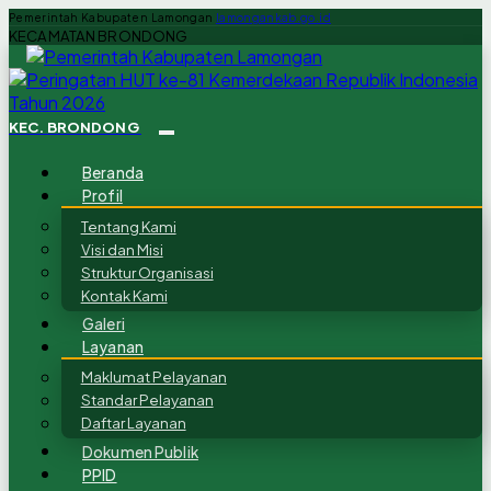
Pemerintah Kabupaten Lamongan
lamongankab.go.id
KECAMATAN BRONDONG
KEC. BRONDONG
Beranda
Profil
Tentang Kami
Visi dan Misi
Struktur Organisasi
Kontak Kami
Galeri
Layanan
Maklumat Pelayanan
Standar Pelayanan
Daftar Layanan
Dokumen Publik
PPID