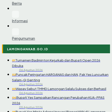
Berita
Informasi
Pengumuman
LAMONGANKAB.GO.ID
Turnamen Badminton Kejurkab dan Bupati Open 2026
01
Dibuka
06 Agustus 2026
Puncak Peringatan HARGANAS dan HAN, Pak Yes Luncurkan
02
Salam-Q Genting
06 Agustus 2026
Wasev Sebut TMMD Lamongan Selalu Sukses dan Berhasil
03
06 Agustus 2026
Bupati Yes Sampaikan Rancangan Perubahan KUA-PPAS
04
2026
05 Agustus 2026
Bupati Yes Minta Adopsi Inovasi Biopori KKN di Lamongan
05