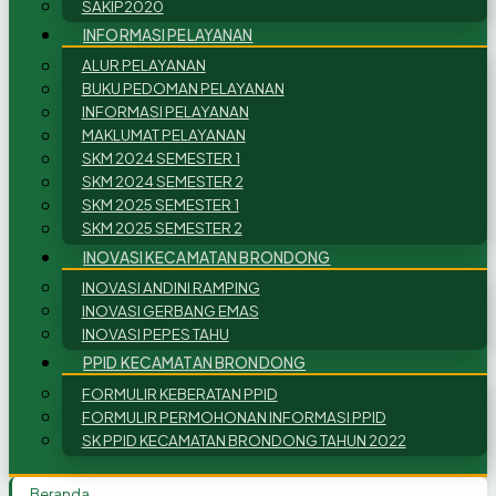
SAKIP2020
INFORMASI PELAYANAN
ALUR PELAYANAN
BUKU PEDOMAN PELAYANAN
INFORMASI PELAYANAN
MAKLUMAT PELAYANAN
SKM 2024 SEMESTER 1
SKM 2024 SEMESTER 2
SKM 2025 SEMESTER 1
SKM 2025 SEMESTER 2
INOVASI KECAMATAN BRONDONG
INOVASI ANDINI RAMPING
INOVASI GERBANG EMAS
INOVASI PEPES TAHU
PPID KECAMATAN BRONDONG
FORMULIR KEBERATAN PPID
FORMULIR PERMOHONAN INFORMASI PPID
SK PPID KECAMATAN BRONDONG TAHUN 2022
Beranda