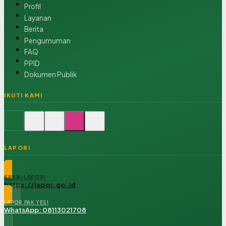
Profil
Layanan
Berita
Pengumuman
FAQ
PPID
Dokumen Publik
IKUTI KAMI
LAPOR!
SP4N-LAPOR!
https://lapor.go.id
LAPOR PAK YES!
WhatsApp: 08113021708