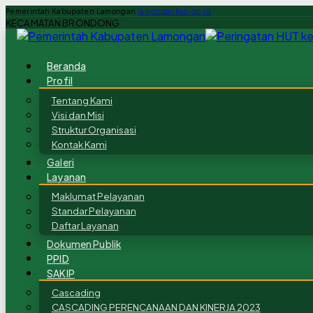
Pemerintah Kabupaten Lamongan
lamongankab.go.id
KECAMATAN BRONDONG
Beranda
Profil
Tentang Kami
Visi dan Misi
Struktur Organisasi
Kontak Kami
Galeri
Layanan
Maklumat Pelayanan
Standar Pelayanan
Daftar Layanan
Dokumen Publik
PPID
SAKIP
Cascading
CASCADING PERENCANAAN DAN KINERJA 2023