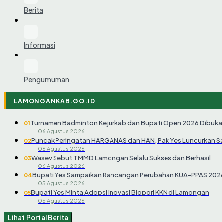
Berita
Informasi
Pengumuman
LAMONGANKAB.GO.ID
Turnamen Badminton Kejurkab dan Bupati Open 2026 Dibuka
01
06 Agustus 2026
Puncak Peringatan HARGANAS dan HAN, Pak Yes Luncurkan 
02
06 Agustus 2026
Wasev Sebut TMMD Lamongan Selalu Sukses dan Berhasil
03
06 Agustus 2026
Bupati Yes Sampaikan Rancangan Perubahan KUA-PPAS 202
04
05 Agustus 2026
Bupati Yes Minta Adopsi Inovasi Biopori KKN di Lamongan
05
05 Agustus 2026
Lihat Portal Berita