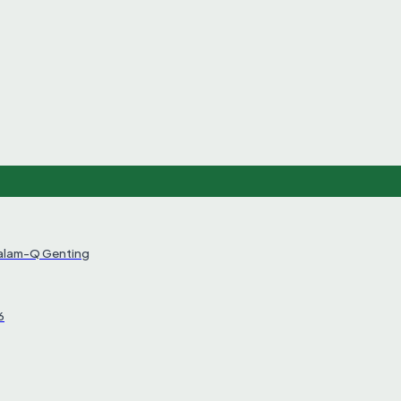
Salam-Q Genting
6