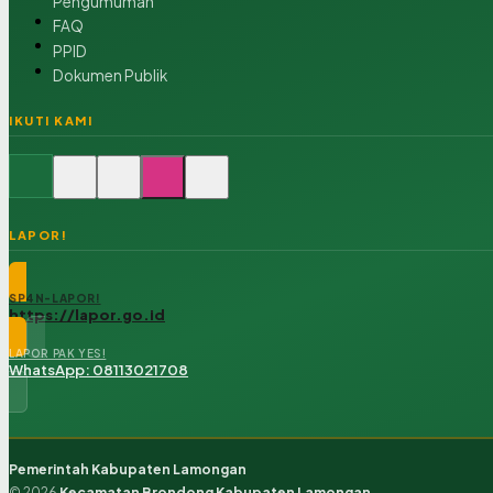
Pengumuman
FAQ
PPID
Dokumen Publik
IKUTI KAMI
LAPOR!
SP4N-LAPOR!
https://lapor.go.id
LAPOR PAK YES!
WhatsApp: 08113021708
Pemerintah Kabupaten Lamongan
© 2026
Kecamatan Brondong Kabupaten Lamongan